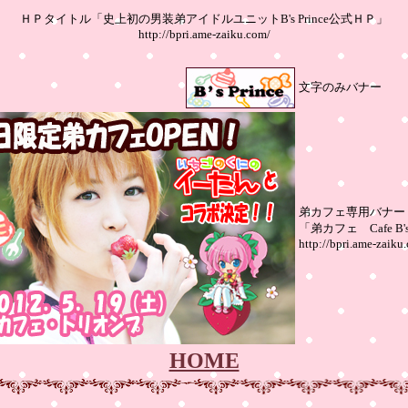
ＨＰタイトル「史上初の男装弟アイドルユニットB's Prince公式ＨＰ」
http://bpri.ame-zaiku.com/
文字のみバナー
弟カフェ専用バナー
「弟カフェ Cafe B'
http://bpri.ame-zaiku
HOME