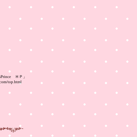
sPrince ＨＰ」
.com/top.html