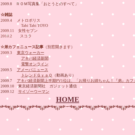
2009.8 ＲＯＭ写真集「おとうとのすべて」
☆雑誌
2009.4
メトロポリス
Tabi Tabi TOYO
2009.11 女性セブン
2010.2 スコラ
☆弟カフェニュース記事
（別窓開きます）
2009.3
東京ウォーカー
アキバ経済新聞
電撃オンライン
2009.5
アメーバニュース
トレンドＧｙａＯ
（動画あり）
2009.7
アキバ経済新聞上半期PV1位は、「お帰りお姉ちゃん！『弟』カフ
2009.10 東京経済新聞社 ガジェット通信
2009.12
サイゾーウーマン
HOME