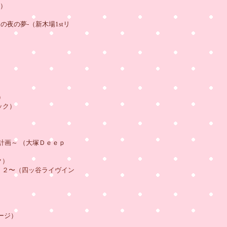
H）
夜の夢-（新木場1stリ
）
ック）
～ （大塚Ｄｅｅｐ
ク）
！２〜（四ッ谷ライヴイン
ージ）