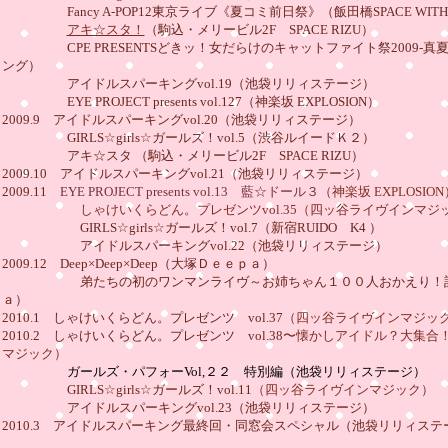
Fancy A-POP12東京ライブ《夏コミ前日祭》（飯田橋SPACE WIT
アキ☆スタ！
（駒込・メリービル2F SPACE RIZU）
CPE PRESENTSどきッ！女だらけのキャットファイト祭2009-真夏の
ング）
アイドルスパーキングvol.19（池袋リリィステージ）
EYE PROJECT presents vol.127（神楽坂 EXPLOSION）
2009.9 アイドルスパーキングvol.20（池袋リリィステージ）
GIRLS☆girls☆ガールズ！vol.5（渋谷ルイードＫ２）
アキ☆スタ （駒込・メリービル2F SPACE RIZU）
2009.10 アイドルスパーキングvol.21（池袋リリィステージ）
2009.11
EYE PROJECT presents vol.13 藍☆ドール３（
神楽坂 EXPLOSION
しゃけいくらどん。プレゼンツvol.35（四ッ谷ライヴインマジ
GIRLS☆girls☆ガールズ！vol.7（新宿RUIDO K4 ）
アイドルスパーキングvol.22（池袋リリィステージ）
2009.12 Deep×Deep×Deep（大塚Ｄｅｅｐａ）
弟たちの初のワンマンライヴ～お姉ちゃん１００人おかえり！計画
ａ）
2010.1 しゃけいくらどん。プレゼンツ vol.37
（四ッ谷ライヴインマジッ
2010.2 しゃけいくらどん。プレゼンツ vol.38
〜懐かしアイドル？大集合
マジック）
ガールズ・パフォーVol,２２ 特別編（池袋リリィステージ）
GIRLS☆girls☆ガールズ！vol.11
（四ッ谷ライヴインマジック）
アイドルスパーキングvol.23（池袋リリィステージ）
2010.3 アイドルスパーキング最終回・同窓会スペシャル（池袋リリィステ