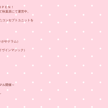
ＯＰＥＮ！
葉原にて運営中。
ンセプトユニットを
」（あさがやドラム）
ッ谷ライヴインマジック）
ーマル開催～
～