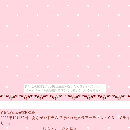
[PR] この広告は3ヶ月以上更新がないため表示されています。
ホームページを更新後24時間以内に表示されなくなります。
☆B'sPrinceのあゆみ
2008年12月27日 あさがやドラムで行われた男装アーティストＯＮＬＹラ
り！」
にてステージデビュー