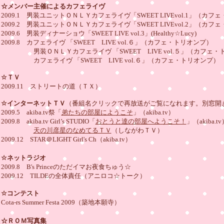
☆メンバー主催によるカフェライヴ
2009.1 男装ユニットＯＮＬＹカフェライヴ「
SWEET LIVE
vol.1」（カフ
2009.2 男装ユニットＯＮＬＹカフェライヴ「
SWEET LIVE
vol.2」（カフ
2009.6
男装ディナーショウ「SWEET LIVE vol.3」(Healthy☆Lucy)
2009.8 カフェライヴ 「SWEET LIVE vol.６」（カフェ・トリオンプ）
男装ＯＮＬＹカフェライヴ 「SWEET LIVE vol.５」（カフェ・
カフェライヴ 「SWEET LIVE vol.６」（カフェ・トリオンプ）
☆ＴＶ
2009.11 ストリートの道（ＴＸ）
☆インターネットＴＶ
（番組名クリックで再放送がご覧になれます。別窓開
2009.5 akiba.tv祭「
弟たちの部屋にようこそ
」（akiba.tv）
2009.8 akiba.tv Girl’s STUDIO「
おとうと達の部屋へようこそ！
」（akiba.tv
天の川彦星のなめてるＴＶ
（しながわＴＶ）
2009.12
STAR＠LIGHT Girl's Ch
（akiba.tv）
☆ネットラジオ
2009.8 B's Princeのただイマお夜食ちゅう☆
2009.12 TILDEの全体責任（アニロコ☆トーク）
☆コンテスト
Cota-rs Summer Festa 2009（築地本願寺）
☆ＲＯＭ写真集