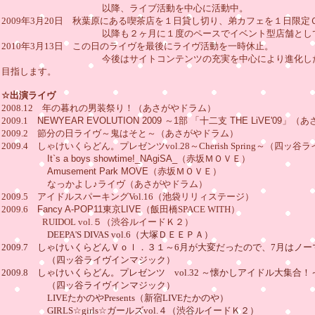
以降、ライブ活動を中心に活動中。
2009年3月20日 秋葉原にある喫茶店を１日貸し切り、弟カフェを１日限定
以降も２ヶ月に１度のペースでイベント型店舗として秋
2010年3月13日 この日のライヴを最後にライヴ活動を一時休止。
今後はサイトコンテンツの充実を中心により進化したコ
目指します。
☆出演ライヴ
2008.12 年の暮れの男装祭り！（あさがやドラム）
2009.1
NEWYEAR EVOLUTION 2009 ～1部 「十二支 THE LiVE'09
2009.2 節分の日ライヴ～鬼はそと～（あさがやドラム）
2009.4 しゃけいくらどん。プレゼンツvol.28～Cherish Spring～（四
It`s a boys showtime!_NAgiSA_
（赤坂ＭＯＶＥ）
Amusement Park MOVE
（赤坂ＭＯＶＥ）
なっかよし♪ライヴ（あさがやドラム）
2009.5 アイドルスパーキングVol.16（池袋リリィステージ）
2009.6
Fancy A-POP11東京LIVE
（飯田橋SPACE WITH）
RUIDOL vol.５（渋谷ルイードＫ２）
DEEPA'S DIVAS vol.6（大塚ＤＥＥＰＡ）
2009.7 しゃけいくらどんＶｏｌ．３１～6月が大変だったので、7月はノ
（四ッ谷ライヴインマジック）
2009.8 しゃけいくらどん。プレゼンツ vol.32 ～懐かしアイドル大集合！
（四ッ谷ライヴインマジック）
LIVEたかのやPresents（新宿LIVEたかのや）
GIRLS☆girls☆ガールズvol.４（渋谷ルイードＫ２）