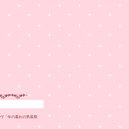
イヴ「年の暮れの男装祭